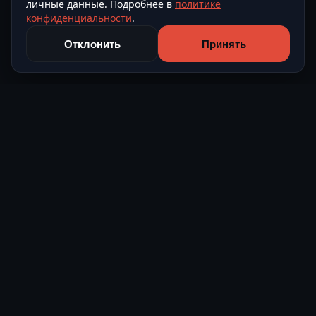
личные данные. Подробнее в
политике
конфиденциальности
.
Отклонить
Принять
Level Avto
Подбор и поставка автомобилей из Европы и Азии под
ключ.
О компании
Контакты