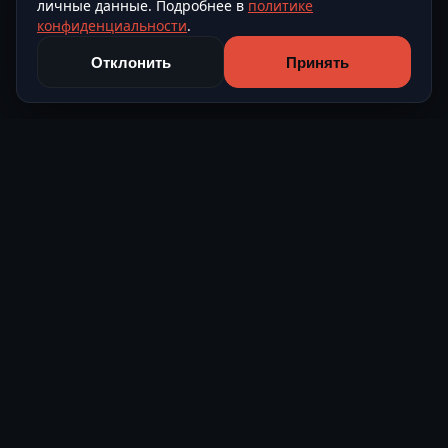
личные данные. Подробнее в
политике
конфиденциальности
.
Отклонить
Принять
Level Avto
Подбор и поставка автомобилей из Европы и Азии под
ключ.
О компании
Контакты