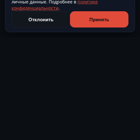
личные данные. Подробнее в
политике
конфиденциальности
.
Отклонить
Принять
Level Avto
Подбор и поставка автомобилей из Европы и Азии под
ключ.
О компании
Контакты