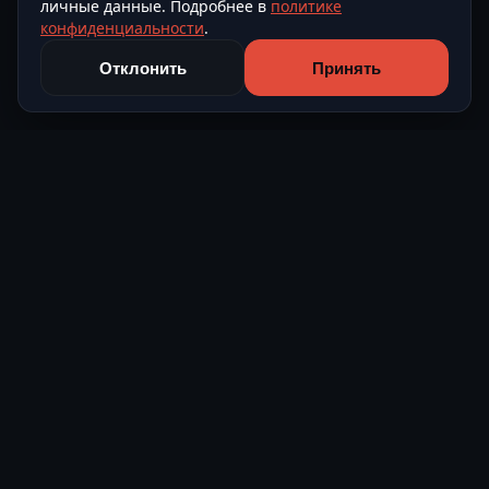
личные данные. Подробнее в
политике
конфиденциальности
.
Отклонить
Принять
Level Avto
Подбор и поставка автомобилей из Европы и Азии под
ключ.
О компании
Контакты