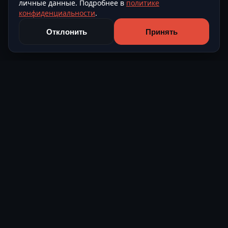
личные данные. Подробнее в
политике
конфиденциальности
.
Отклонить
Принять
Level Avto
Подбор и поставка автомобилей из Европы и Азии под
ключ.
О компании
Контакты