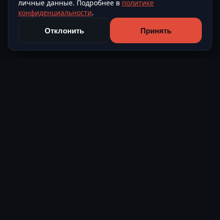
личные данные. Подробнее в
политике
конфиденциальности
.
Отклонить
Принять
Level Avto
Подбор и поставка автомобилей из Европы и Азии под
ключ.
О компании
Контакты